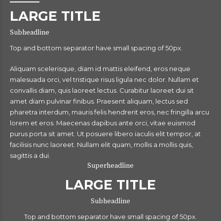
LARGE TITLE
Subheadline
Top and bottom separator have small spacing of 50px.
Aliquam scelerisque, diam id mattis eleifend, eros neque
malesuada orci, vel tristique risus ligula nec dolor. Nullam et
convallis diam, quis laoreet lectus. Curabitur laoreet dui sit
amet diam pulvinar finibus. Praesent aliquam, lectus sed
pharetra interdum, mauris felis hendrerit eros, nec fringilla arcu
lorem et eros. Maecenas dapibus ante orci, vitae euismod
purus porta sit amet. Ut posuere libero iaculis elit tempor, at
facilisis nunc laoreet. Nullam elit quam, mollis a mollis quis,
sagittis a dui.
Superheadline
LARGE TITLE
Subheadline
Top and bottom separator have small spacing of 50px.