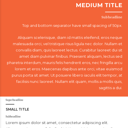
MEDIUM TITLE
Subheadline
Top and bottom separator have small spacing of 50px.
Aliquam scelerisque, diam id mattis eleifend, eros neque
malesuada orci, vel tristique risus ligula nec dolor. Nullam et
convallis diam, quis laoreet lectus. Curabitur laoreet dui sit
amet diam pulvinar finibus. Praesent aliquam, lectus sed
pharetra interdum, mauris felis hendrerit eros, nec fringilla arcu
lorem et eros. Maecenas dapibus ante orci, vitae euismod
purus porta sit amet. Ut posuere libero iaculis elit tempor, at
facilisis nunc laoreet. Nullam elit quam, mollis a mollis quis,
sagittis a dui.
Superheadline
SMALL TITLE
Subheadline
Lorem ipsum dolor sit amet, consectetur adipiscing elit.