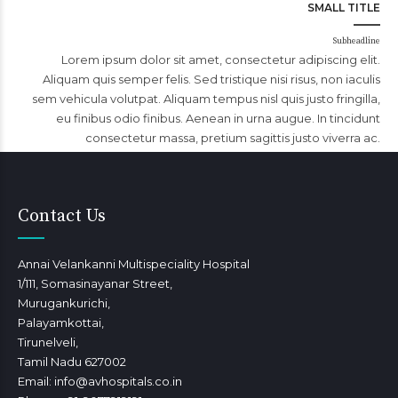
SMALL TITLE
Subheadline
Lorem ipsum dolor sit amet, consectetur adipiscing elit.
Aliquam quis semper felis. Sed tristique nisi risus, non iaculis
sem vehicula volutpat. Aliquam tempus nisl quis justo fringilla,
eu finibus odio finibus. Aenean in urna augue. In tincidunt
consectetur massa, pretium sagittis justo viverra ac.
Contact Us
Annai Velankanni Multispeciality Hospital
1/111, Somasinayanar Street,
Murugankurichi,
Palayamkottai,
Tirunelveli,
Tamil Nadu 627002
Email: info@avhospitals.co.in