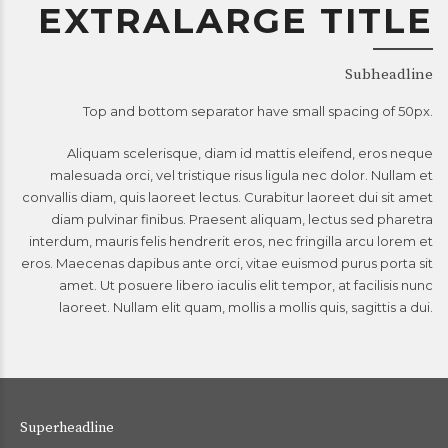
EXTRALARGE TITLE
Subheadline
Top and bottom separator have small spacing of 50px.
Aliquam scelerisque, diam id mattis eleifend, eros neque
malesuada orci, vel tristique risus ligula nec dolor. Nullam et
convallis diam, quis laoreet lectus. Curabitur laoreet dui sit amet
diam pulvinar finibus. Praesent aliquam, lectus sed pharetra
interdum, mauris felis hendrerit eros, nec fringilla arcu lorem et
eros. Maecenas dapibus ante orci, vitae euismod purus porta sit
amet. Ut posuere libero iaculis elit tempor, at facilisis nunc
laoreet. Nullam elit quam, mollis a mollis quis, sagittis a dui.
Superheadline